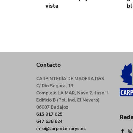
vista
bl
Contacto
CARPINTERÍA DE MADERA R&S
C/ Río Segura, 13
Complejo LA MAR, Nave 2, fase II
Edificio B (Pol. Ind. El Nevero)
06007 Badajoz
615 917 025
Rede
647 638 624
info@carpinteriarys.es