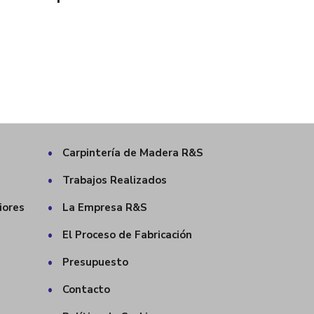
•
Carpintería de Madera R&S
•
Trabajos Realizados
iores
•
La Empresa R&S
•
El Proceso de Fabricación
•
Presupuesto
a
•
Contacto