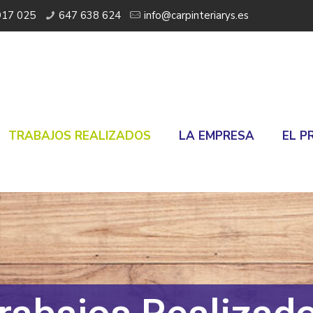
917 025
647 638 624
info@carpinteriarys.es
TRABAJOS REALIZADOS
LA EMPRESA
EL P